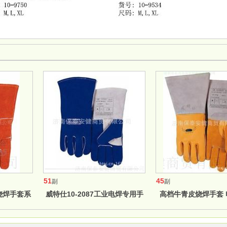
51
45
副
副
规烧焊手套系
威特仕10-2087工业电焊专用手
高档牛青皮烧焊手套 
套 彩蓝色斜拇指款电焊手套
威特仕10-275