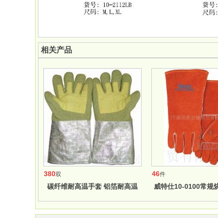
相关产品
380
46
双
件
碳纤维耐高温手套 铝箔耐高温
威特仕10-0100常
10-2385手套
列