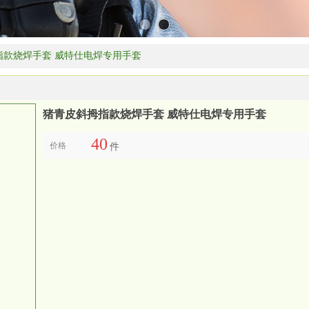
指款烧焊手套 威特仕电焊专用手套
猪青皮斜拇指款烧焊手套 威特仕电焊专用手套
40
价格
件